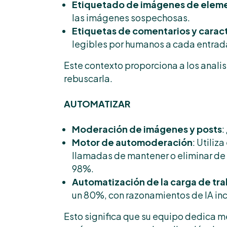
Etiquetado de imágenes de elemen
las imágenes sospechosas.
Etiquetas de comentarios y caract
legibles por humanos a cada entrad
Este contexto proporciona a los analis
rebuscarla.
AUTOMATIZAR
Moderación de imágenes y posts
:
Motor de automoderación
: Utiliz
llamadas de mantener o eliminar de a
98%.
Automatización de la carga de tra
un 80%, con razonamientos de IA in
Esto significa que su equipo dedica m