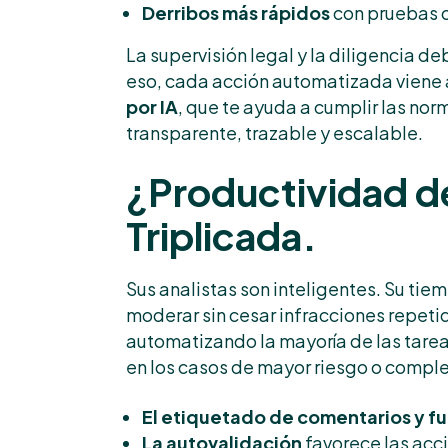
Derribos más rápidos
con pruebas c
La supervisión legal y la diligencia d
eso, cada acción automatizada vien
por IA
, que te ayuda a cumplir las nor
transparente, trazable y escalable.
¿Productividad de
Triplicada.
Sus analistas son inteligentes. Su ti
moderar sin cesar infracciones repetid
automatizando la mayoría de las tarea
en los casos de mayor riesgo o comple
El etiquetado de comentarios y f
La autovalidación
favorece las acc